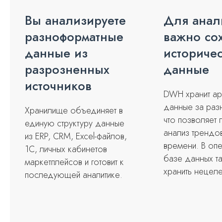
Вы анализируете
Для анал
разноформатные
важно со
данные из
историче
разрозненных
данные
источников
DWH хранит ар
данные за раз
Хранилище объединяет в
что позволяет 
единую структуру данные
анализ трендо
из ERP, CRM, Excel-файлов,
времени. В оп
1С, личных кабинетов
базе данных т
маркетплейсов и готовит к
хранить нецел
последующей аналитике.