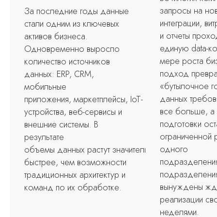
запросы на но
За последние годы данные
интеграции, ви
стали одним из ключевых
и отчеты прохо
активов бизнеса.
единую data-к
Одновременно выросло
мере роста би
количество источников
подход превр
данных: ERP, CRM,
«бутылочное г
мобильные
данных требов
приложения, маркетплейсы, IoT-
все больше, а 
устройства, веб-сервисы и
подготовки ост
внешние системы. В
ограниченной 
результате
одного
объемы данных растут значительно
подразделения
быстрее, чем возможности
подразделени
традиционных архитектур и
вынуждены жд
команд по их обработке.
реализации св
неделями.