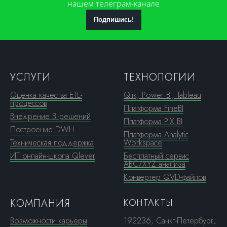
нашем телеграм-канале
Подпишись!
УСЛУГИ
ТЕХНОЛОГИИ
Оценка качества ETL-
Qlik, Power BI, Tableau
процессов
Платформа FineBI
Внедрение BI-решений
Платформа PIX BI
Построение DWH
Платформа Analytic
Техническая поддержка
Workspace
ИТ онлайн-школа Qlever
Бесплатный сервис
ABC/XYZ анализа
Конвертер QVD-файлов
КОМПАНИЯ
КОНТАКТЫ
Возможности карьеры
192236, Санкт-Петербург,