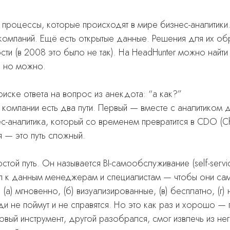
 процессы, которые происходят в мире бизнес-аналитики
омпаний. Ещё есть открытые данные. Решения для их об
ости (в 2008 это было не так). На HeadHunter можно найт
, но можно.
иске ответа на вопрос из анекдота: “а как?”
компании есть два пути. Первый — вместе с аналитиком д
-аналитика, который со временем превратится в CDO (Chi
я — это путь
сложный
.
остой
путь. Он называется BI-самообслуживание (self-servi
п к данным менеджерам и специалистам — чтобы они са
 (а) мгновенно, (б) визуализированные, (в) бесплатно, (г) 
и не поймут и не справятся. Но это как раз и хорошо — 
овый инструмент, другой разобрался, смог извлечь из нег