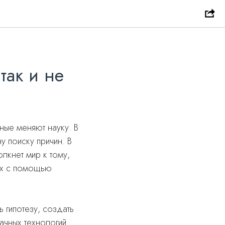
так и не
ные меняют науку. В
у поиску причин. В
лкнет мир к тому,
ых с помощью
 гипотезу, создать
ачных технологий.