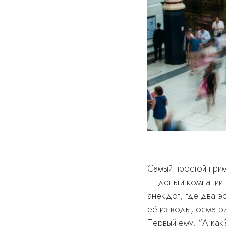
Самый простой прим
— деньги компании 
анекдот, где два э
её из воды, осматр
Первый ему: “А как