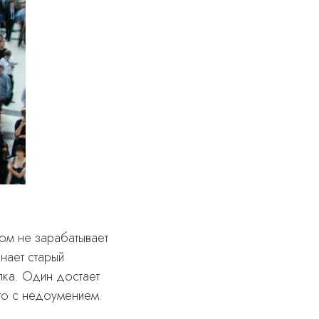
том не зарабатывает
нает старый
лка. Один достает
его с недоумением.