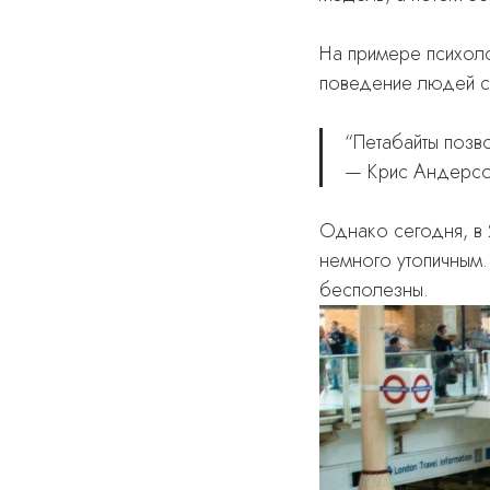
На примере психоло
поведение людей с
“Петабайты позво
— Крис Андерсо
Однако сегодня, в 
немного утопичным.
бесполезны.