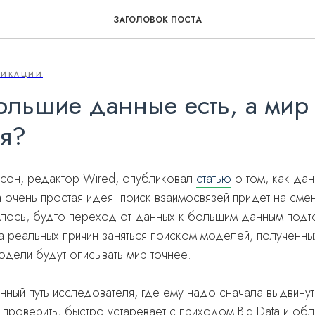
ЗАГОЛОВОК ПОСТА
ЛИКАЦИИ
ольшие данные есть, а мир 
я?
сон, редактор Wired, опубликовал
статью
о том, как дан
 очень простая идея: поиск взаимосвязей придёт на смен
ось, будто переход от данных к большим данным подто
а реальных причин заняться поиском моделей, полученн
модели будут описывать мир точнее.
нный путь исследователя, где ему надо сначала выдвинуть
 проверить, быстро устаревает с приходом Big Data и обл